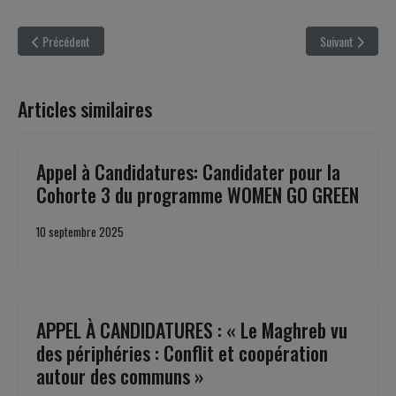
Article précédent : NOTRE VISION
Article suivant :
Précédent
Suivant
Articles similaires
Appel à Candidatures: Candidater pour la
Cohorte 3 du programme WOMEN GO GREEN
10 septembre 2025
APPEL À CANDIDATURES : « Le Maghreb vu
des périphéries : Conflit et coopération
autour des communs »