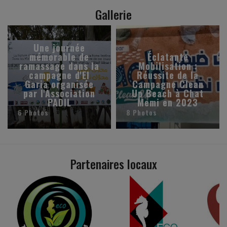
Gallerie
Une journée
mémorable de
Éclatante
ramassage dans la
Mobilisation :
campagne d'El
Réussite de la
Garia organisée
Campagne Clean
par l'Association
Up Beach à Chat
PADIL
Memi en 2023
6 Photos
8 Photos
Partenaires locaux