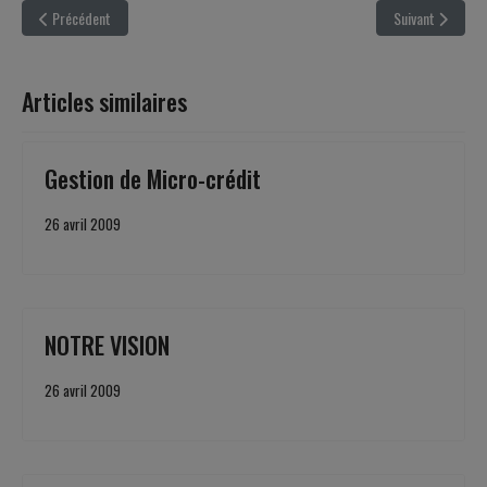
Article précédent : Soutenir nos Projets !!
Article suivant :
Précédent
Suivant
Articles similaires
Gestion de Micro-crédit
26 avril 2009
NOTRE VISION
26 avril 2009