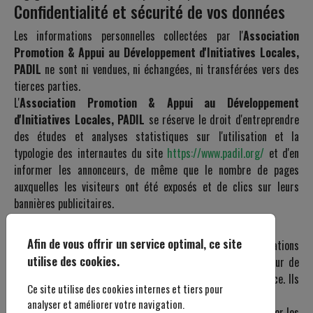
Confidentialité et sécurité de vos données
Les informations personnelles collectées par l'
Association
Promotion & Appui au Développement d'Initiatives Locales,
PADIL
ne sont ni vendues, ni échangées, ni transférées vers des
tierces parties.
L'
Association Promotion & Appui au Développement
d'Initiatives Locales, PADIL
se réserve le droit d'entreprendre
des études et analyses statistiques sur l'utilisation et la
typologie des internautes du site
https://www.padil.org/
et d'en
informer les annonceurs, de même que le nombre de pages
auxquelles les visiteurs ont été exposés et de clics sur leurs
bannières publicitaires.
Utilisation des cookies
Afin de vous offrir un service optimal, ce site
Les cookies sont des petits fichiers d’informations (informations
utilise des cookies.
non sensibles) qu’un site web peut envoyer sur le disque dur de
votre ordinateur personnel pour ensuite en retrouver la trace. Ils
Ce site utilise des cookies internes et tiers pour
permettent une personnalisation du site.
analyser et améliorer votre navigation.
Pour interdire l’utilisation des cookies, vous pouvez configurer les