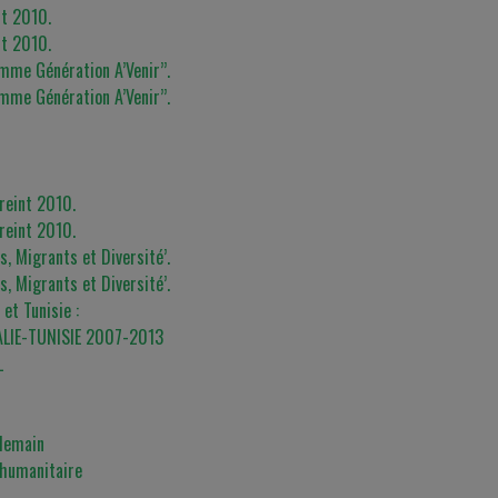
nt 2010.
nt 2010.
mme Génération A’Venir’’.
mme Génération A’Venir’’.
reint 2010.
reint 2010.
s, Migrants et Diversité’.
s, Migrants et Diversité’.
et Tunisie :
LIE-TUNISIE 2007-2013
L
 demain
 humanitaire
.