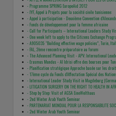
- Programme SPRING EuropeAid 2012
- IYF, Appel à Projets pour la société civile tunisienne:
- Appel à participation - Deuxième Convention d'Alexandr
- Fonds de développement pour la femme africaine
- Call for Participants – International Leaders Study Vi
- One week left to apply to the Citizens Exchange Pro
- A905035 “Building effective wage policies”, Turin, I
- FAL, 2ème rencontre préparatoire au forum:
- The Advanced Planning Visit - APV; International Lea
- Erasmus Mundus - Al Idrisi offre des bourses pour Tun
- Planification stratégique Approche basée sur les droi
- 17ème cycle du Fonds d'Affectation Spécial des Nation
- International Leader Study Visit in Magdeburg (Germa
- LITIGATION SURGERY ON THE RIGHT TO HEALTH IN AF
- Step by Step: Visit of AGSA EineWelthaus
- 2nd Winter Arab Youth Seminar
- PARTENARIAT MONDIAL POUR LA RESPONSABILITE SOC
- 2nd Winter Arab Youth Seminar