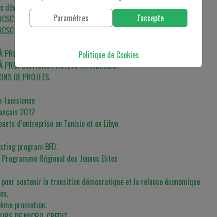
 le développement durable
Paramètres
J'accepte
RCSC TUNISIE : PROJET « ARCA »
RCSC TUNISIE : PROJET « ARCA »
 À PROPOSITIONS PROJETS STANDARDS.
Politique de Cookies
 À PROPOSITIONS PROJETS STANDARDS.
ONS DE PROJETS.
o-tunisienne
rançais 2012
nts d’entreprise en Tunisie et en Libye
osting program BFD.
le Programme Régional des Jeunes Elites
 pour soutenir la transition démocratique et la relance économique:
es.
3ème promotion.
EURS DE MICRO-CREDIT