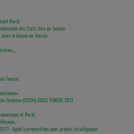
ment Rural.
Ambassade des Etats Unis en Tunisie
 dans le besoin en Tunisie.
teresse…,
 en Tunisie
unisienne»
s de l'homme (IEDDH)-CBSS TUNISIE 2011
conomique et Rural.
 démunis.
 : Appel à propositions pour projets stratégiques