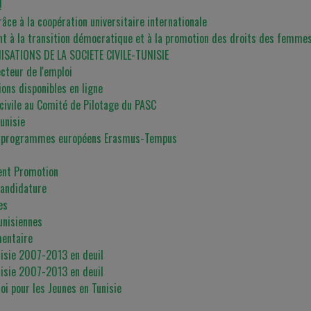
!
e à la coopération universitaire internationale
buent à la transition démocratique et à la promotion des droits des femmes
SATIONS DE LA SOCIETE CIVILE-TUNISIE
cteur de l'emploi
ions disponibles en ligne
civile au Comité de Pilotage du PASC
Tunisie
 des programmes européens Erasmus-Tempus
ent Promotion
candidature
es
unisiennes
mentaire
nisie 2007-2013 en deuil
nisie 2007-2013 en deuil
i pour les Jeunes en Tunisie