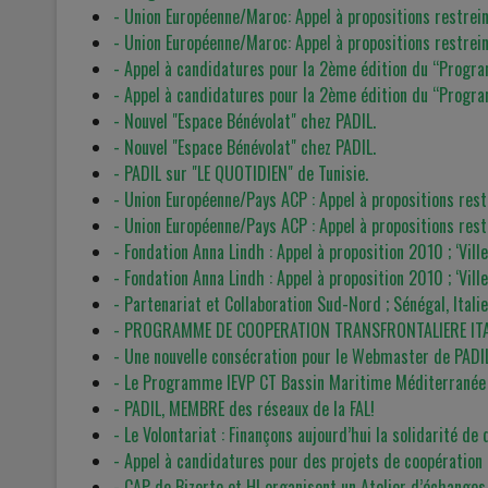
- Union Européenne/Maroc: Appel à propositions restrei
- Union Européenne/Maroc: Appel à propositions restrei
- Appel à candidatures pour la 2ème édition du ‘‘Progra
- Appel à candidatures pour la 2ème édition du ‘‘Progra
- Nouvel "Espace Bénévolat" chez PADIL.
- Nouvel "Espace Bénévolat" chez PADIL.
- PADIL sur "LE QUOTIDIEN" de Tunisie.
- Union Européenne/Pays ACP : Appel à propositions rest
- Union Européenne/Pays ACP : Appel à propositions rest
- Fondation Anna Lindh : Appel à proposition 2010 ; ‘Ville
- Fondation Anna Lindh : Appel à proposition 2010 ; ‘Ville
- Partenariat et Collaboration Sud-Nord ; Sénégal, Italie 
- PROGRAMME DE COOPERATION TRANSFRONTALIERE ITA
- Une nouvelle consécration pour le Webmaster de PADI
- Le Programme IEVP CT Bassin Maritime Méditerranée
- PADIL, MEMBRE des réseaux de la FAL!
- Le Volontariat : Finançons aujourd’hui la solidarité de
- Appel à candidatures pour des projets de coopération
- CAP de Bizerte et HI organisent un Atelier d’échanges