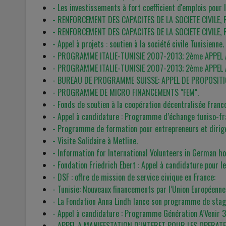
- Les investissements à fort coefficient d'emplois pour
- RENFORCEMENT DES CAPACITES DE LA SOCIETE CIVILE, 
- RENFORCEMENT DES CAPACITES DE LA SOCIETE CIVILE, 
- Appel à projets : soutien à la société civile Tunisienne.
- PROGRAMME ITALIE-TUNISIE 2007-2013; 2ème APPEL
- PROGRAMME ITALIE-TUNISIE 2007-2013; 2ème APPEL
- BUREAU DE PROGRAMME SUISSE: APPEL DE PROPOSITI
- PROGRAMME DE MICRO FINANCEMENTS "FEM".
- Fonds de soutien à la coopération décentralisée franc
- Appel à candidature : Programme d’échange tuniso-f
- Programme de formation pour entrepreneurs et dirigea
- Visite Solidaire à Metline.
- Information for International Volunteers in German h
- Fondation Friedrich Ebert : Appel à candidature pour 
- DSF : offre de mission de service civique en France:
- Tunisie: Nouveaux financements par l’Union Européenne
- La Fondation Anna Lindh lance son programme de stag
- Appel à candidature : Programme Génération A’Venir 
- APPEL A MANIFESTATION D’INTERET POUR LES OPERAT