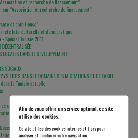
‘’Association et recherche de financement’’
 sur ‘’Association et recherche de financement’’
ovante et ambitieuse"
yennete Interculturelle et democratique
e - Spécial Tunisie 2011
N DÉCENTRALISÉE
S LOCALES DANS LE DEVELOPPEMENT”
RS SOCIAUX:
YS TIERS DANS LE DOMAINE DES MIGRATIONS ET DE L’ASILE
dans la Tunisie actuelle
es
ics en Tunisie
Afin de vous offrir un service optimal, ce site
matière de restauration des zones humides:
utilise des cookies.
 Decision Making Processes”
Ce site utilise des cookies internes et tiers pour
talie.
analyser et améliorer votre navigation.