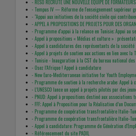
- RESO RECRUTE UNE NOUVELLE EQUIPE DE FORMATEURS
- Tempus IV — Réforme de l'enseignement supérieur grâc
- "Appui aux initiatives de la société civile qui contri
- APPEL A PROPOSITIONS DE PROJETS POUR DES ORGANI
- Programme d'appui à la relance en Tunisie; Appui au se
- Appel à propositions « Médias et culture » : présentat
- Appel à candidatures des représentants de la société 
- Appel à projets de soutien aux actions en lien avec la 
- Tunisie - Inauguration à la CST du bureau national
- Osez l’Afrique ! Appel à candidature
- New Euro-Mediterranean initiative for Youth Employm
- Programme de soutien à la recherche arabe: Appel à 
- L’UNESCO lance un appel à projets pilotés par des jeun
- PNUD: Appel à propositions destiné aux associations t
- FFF; Appel à Proposition pour la Réalisation d’un Docu
- Programme de coopération transfrontalière Italie-Tu
- Programme de coopération transfrontalière Italie-Tu
- Appel à candidature: Programme de Génération d'Emplo
- Référencement du site PADIL