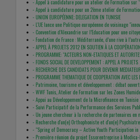
- Appel à candidature pour un atelier de Formation sur 
- Appel à candidature pour un 2ème atelier de Formation
- UNION EUROPÉENNE; DELEGATION EN TUNISIE
- L'UE lance une Politique européenne de voisinage "inn
- Convention d’Alexandrie sur l’Education pour une cito
- Fondation de France : Méditerranée, d’une rive à l’autr
- APPEL À PROJETS 2012 EN SOUTIEN À LA COOPÉRATIO
- PROGRAMME: “ACTEURS NON-ETATIQUES ET AUTORITE
- FONDS SOCIAL DE DEVELOPPEMENT : APPEL A PROJETS
- RECHERCHE DES CANDIDATS POUR DEVENIR MEDIATEU
- PROGRAMME THEMATIQUE DE COOPERATION AVEC LES PA
- Patrimoine, tourisme et développement : débat ouvert 
- WWF Tunis, Atelier de Formation sur les Zones Humid
- Appui au Développement de la Microfinance en Tunisie
- Suivi Participatif de la Performance des Services Publ
- Un jeune chercheur à la recherche de partenaires en 
- Recherche d'un(e) Orthophoniste et d'un(e) Psychiatre
- “Spring of Democracy – Active Youth Participation in
- Première réunion du projet Essorentreprise à Modica-I