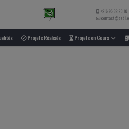
+216 95 32 20 10
contact@padil.
alités
Projets Réalisés
Projets en Cours