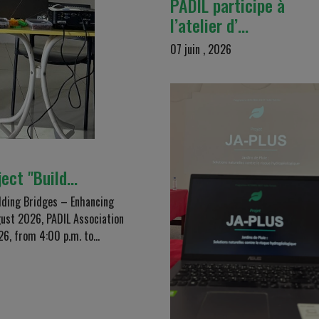
PADIL participe à
l’atelier d’…
07 juin , 2026
ect "Build…
ilding Bridges – Enhancing
ugust 2026, PADIL Association
6, from 4:00 p.m. to...