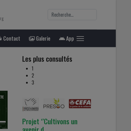
Rechercher
org
Contact
Galerie
App
Les plus consultés
1
2
3
Projet ‘’Cultivons un
avenir d…