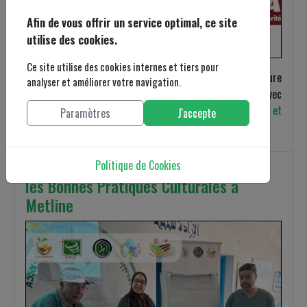
Afin de vous offrir un service optimal, ce site
utilise des cookies.
Ce site utilise des cookies internes et tiers pour
L'Association PADIL est heureuse d'annoncer la signature
analyser et améliorer votre navigation.
d'un contrat de subvention, le mercredi, 29 mai 2024, avec
CEFA Tunisie (Comité Européen pour la Formation et
Paramètres
J'accepte
l’Agriculture Onlus)
.
Projet CULTAV-METLINE: Formation sur
Politique de Cookies
les Bonnes Pratiques Culturales à
Metline