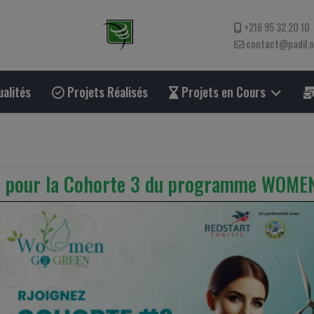
+216 95 32 20 10
contact@padil.
alités
Projets Réalisés
Projets en Cours
er pour la Cohorte 3 du programme WOM