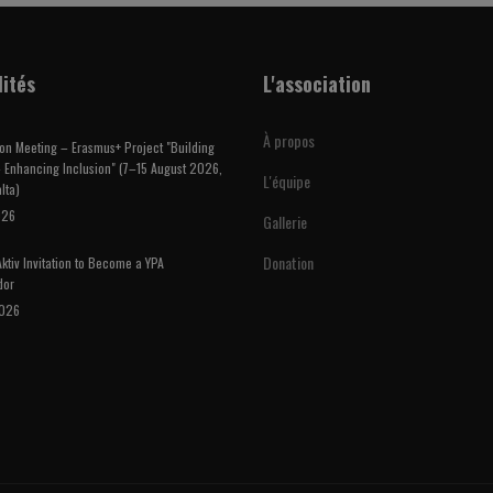
lités
L'association
À propos
on Meeting – Erasmus+ Project "Building
 Enhancing Inclusion" (7–15 August 2026,
L'équipe
lta)
026
Gallerie
Donation
ktiv Invitation to Become a YPA
dor
2026