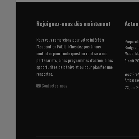
Rejoignez-nous dès maintenant
Actua
Nous vous remercions pour votre intérêt à
Preparati
l'Association PADIL. N'hésitez pas à nous
Bridges –
contacter pour toute question relative à nos
Msida, Ma
partenariats, à nos programmes d'action, à nos
3 août 2
opportunités de bénévolat ou pour planifier une
rencontre.
YouthProA
Ambassa
Contactez-nous
23 juin 