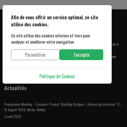
Afin de vous offrir un service optimal, ce site
utilise des cookies.
Rejoignez-nous dès maintenant
Ce site utilise des cookies internes et tiers pour
analyser et améliorer votre navigation.
Nous vous remercions pour votre intérêt à l'Association PADIL. N'hésitez pas à
nous contacter pour toute question relative à nos partenariats, à nos
Paramètres
J'accepte
programmes d'action, à nos opportunités de bénévolat ou pour planifier une
rencontre.
Contactez-nous
Politique de Cookies
Actualités
Preparation Meeting – Erasmus+ Project "Building Bridges – Enhancing Inclusion" (7–
15 August 2026, Msida, Malta)
3 août 2026