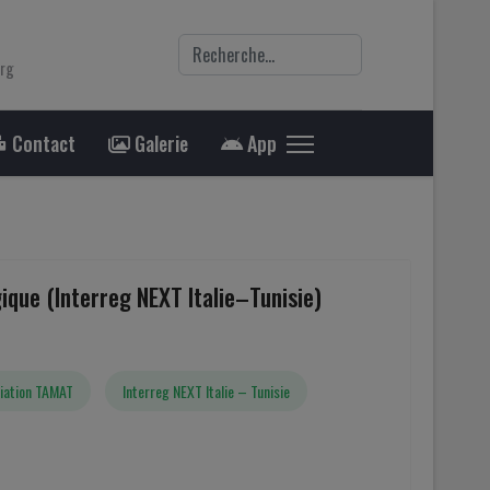
Rechercher
org
Contact
Galerie
App
ique (Interreg NEXT Italie–Tunisie)
iation TAMAT
Interreg NEXT Italie – Tunisie