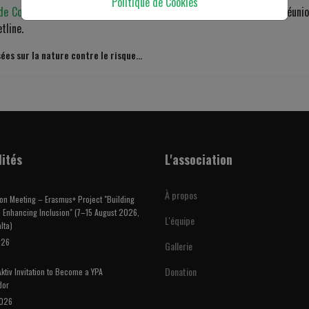
Politique de Cookies
 Coopération Transfrontalière Interreg NEXT Italie–Tunisie
, une réuni
tline.
es sur la nature contre le risque...
lités
L'association
À propos
on Meeting – Erasmus+ Project "Building
 Enhancing Inclusion" (7–15 August 2026,
L'équipe
lta)
026
Gallerie
Donation
ktiv Invitation to Become a YPA
dor
2026