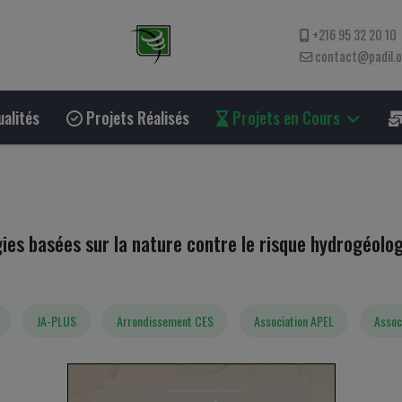
+216 95 32 20 10
contact@padil.
alités
Projets Réalisés
Projets en Cours
ies basées sur la nature contre le risque hydrogéolog
JA-PLUS
Arrondissement CES
Association APEL
Assoc