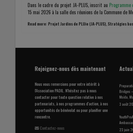
Dans le cadre du projet JA-PLUS, inscrit au
Programme de
15 mai 2026 à la salle des réunions de la Commune de Me
Read more: Projet Jardins de PLUie (JA-PLUS), Stratégies basé
Rejoignez-nous dès maintenant
Actua
Nous vous remercions pour votre intérêt à
Preparati
l'Association PADIL. N'hésitez pas à nous
Bridges –
contacter pour toute question relative à nos
Msida, Ma
partenariats, à nos programmes d'action, à nos
3 août 2
opportunités de bénévolat ou pour planifier une
rencontre.
YouthProA
Ambassa
Contactez-nous
23 juin 