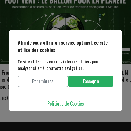
Afin de vous offrir un service optimal, ce site
utilise des cookies.
Ce site utilise des cookies internes et tiers pour
analyser et améliorer votre navigation.
on Promotion & Appui au Développement d’Initiatives Locales (PADIL), 
ier de travail organisé à l’
Hôtel Sousse Palace
à Sousse, dans le cadre
Paramètres
J'accepte
sie (
PAGECTE
)
.
lisation des projets de sensibilisation du...
Politique de Cookies