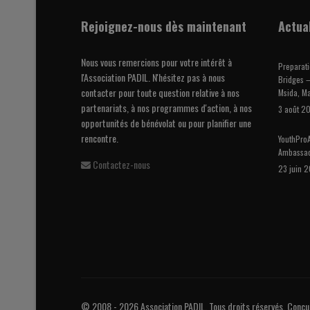
Rejoignez-nous dès maintenant
Actua
Nous vous remercions pour votre intérêt à
Preparati
l'Association PADIL. N'hésitez pas à nous
Bridges –
contacter pour toute question relative à nos
Msida, Ma
partenariats, à nos programmes d'action, à nos
3 août 2
opportunités de bénévolat ou pour planifier une
rencontre.
YouthProA
Ambassa
Contactez-nous
23 juin 
© 2008 - 2026 Association PADIL. Tous droits réservés. Conçu 