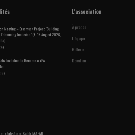
lités
L'association
À propos
on Meeting – Erasmus+ Project "Building
 Enhancing Inclusion" (7–15 August 2026,
L'équipe
lta)
026
Gallerie
Donation
ktiv Invitation to Become a YPA
dor
2026
et réalisé par Salah JAAFAR.