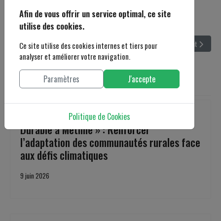
Mis à jour : 15 avril 2025
Afin de vous offrir un service optimal, ce site
utilise des cookies.
Article précédent : Appel à Candidatures : Recrutement d'un(e) Formateur(tric
Article suivant 
Précédent
Suivant
Ce site utilise des cookies internes et tiers pour
analyser et améliorer votre navigation.
Paramètres
J'accepte
Articles similaires
Clôture du Projet « Cultivons un Avenir
Politique de Cookies
Durable à Metline » : Renforcer
l’adaptation des communautés rurales face
aux défis climatiques
9 juin 2026