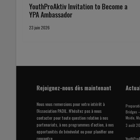
YouthProAktiv Invitation to Become a
YPA Ambassador
23 juin 2026
Rejoignez-nous dès maintenant
Actua
Nous vous remercions pour votre intérêt à
Preparati
l'Association PADIL. N'hésitez pas à nous
Bridges –
contacter pour toute question relative à nos
Msida, Ma
partenariats, à nos programmes d'action, à nos
3 août 2
opportunités de bénévolat ou pour planifier une
rencontre.
YouthProA