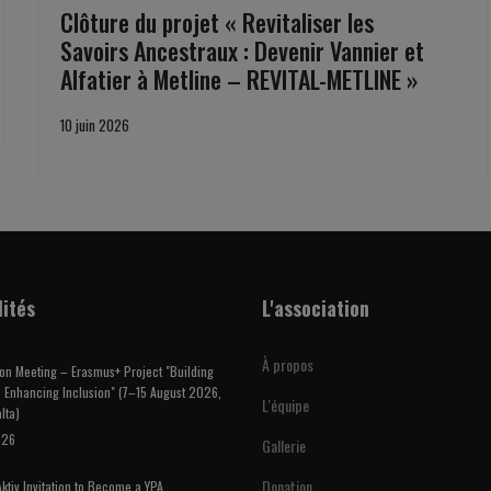
Clôture du projet « Revitaliser les
Savoirs Ancestraux : Devenir Vannier et
Alfatier à Metline – REVITAL-METLINE »
10 juin 2026
lités
L'association
À propos
on Meeting – Erasmus+ Project "Building
 Enhancing Inclusion" (7–15 August 2026,
L'équipe
lta)
026
Gallerie
Donation
ktiv Invitation to Become a YPA