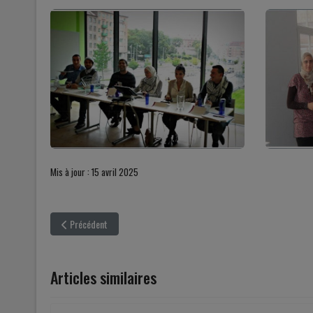
Mis à jour : 15 avril 2025
Article précédent : Your Voice-Your Power an intercultural youth proj
Précédent
Articles similaires