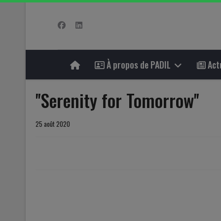
À propos de PADIL
Actu
''Serenity for Tomorrow''
25 août 2020