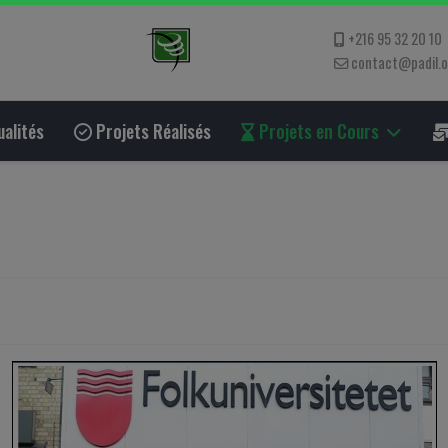
+216 95 32 20 10
contact@padil.
alités
Projets Réalisés
Projets en Cours