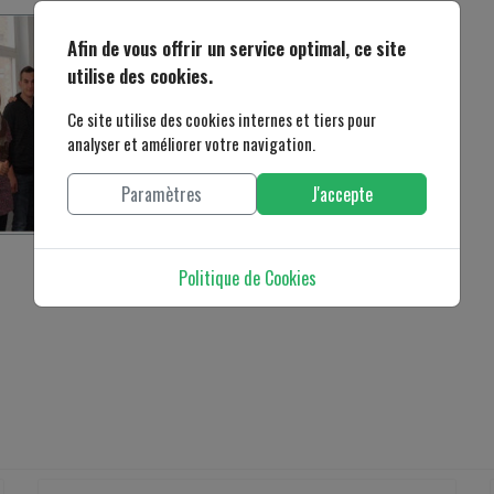
Afin de vous offrir un service optimal, ce site
utilise des cookies.
Ce site utilise des cookies internes et tiers pour
analyser et améliorer votre navigation.
Paramètres
J'accepte
Politique de Cookies
ect on urban culture and social change